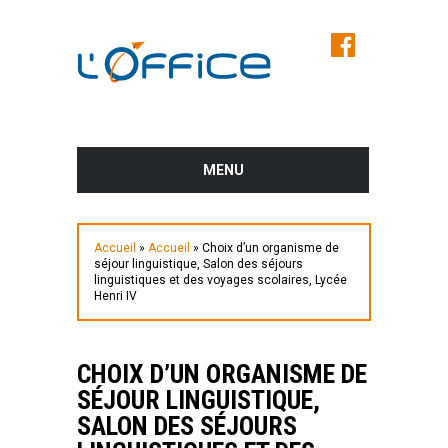
MENU
AVANT LE SALON
Accueil
»
Accueil
»
Choix d’un organisme de
PROGRAMME DES CONFÉRENCES ET
séjour linguistique, Salon des séjours
DES ATELIERS
linguistiques et des voyages scolaires, Lycée
Henri IV
LES EXPOSANTS DU SALON
CHOIX D’UN ORGANISME DE
PLUS D’INFOS
SÉJOUR LINGUISTIQUE,
SALON DES SÉJOURS