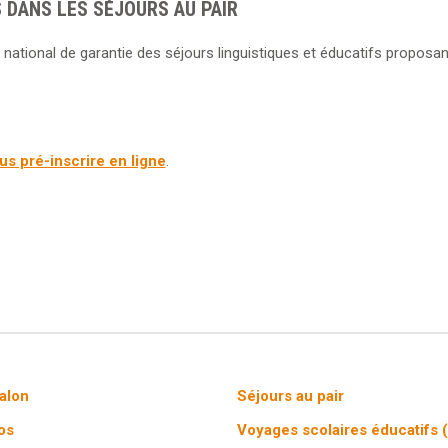
 DANS LES SÉJOURS AU PAIR
 national de garantie des séjours linguistiques et éducatifs proposan
s pré-inscrire en ligne
.
salon
Séjours au pair
fos
Voyages scolaires éducatifs 