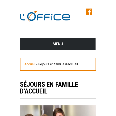
MENU
AVANT LE SALON
Accueil
»
Séjours en famille d’accueil
PROGRAMME DES CONFÉRENCES ET
DES ATELIERS
SÉJOURS EN FAMILLE
LES EXPOSANTS DU SALON
D’ACCUEIL
PLUS D’INFOS