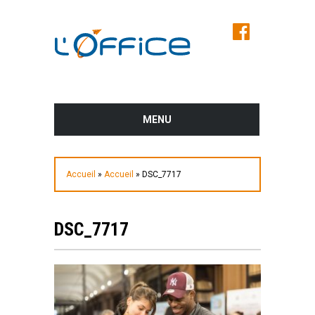
MENU
AVANT LE SALON
Accueil
»
Accueil
»
DSC_7717
PROGRAMME DES CONFÉRENCES ET
DES ATELIERS
DSC_7717
LES EXPOSANTS DU SALON
PLUS D’INFOS