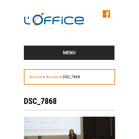
MENU
AVANT LE SALON
Accueil
»
Accueil
»
DSC_7868
PROGRAMME DES CONFÉRENCES ET
DES ATELIERS
DSC_7868
LES EXPOSANTS DU SALON
PLUS D’INFOS