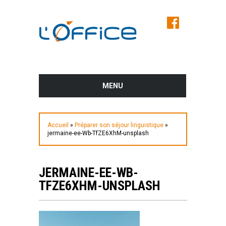
MENU
AVANT LE SALON
Accueil
»
Préparer son séjour linguistique
»
PROGRAMME DES CONFÉRENCES ET
jermaine-ee-Wb-TfZE6XhM-unsplash
DES ATELIERS
LES EXPOSANTS DU SALON
JERMAINE-EE-WB-
TFZE6XHM-UNSPLASH
PLUS D’INFOS