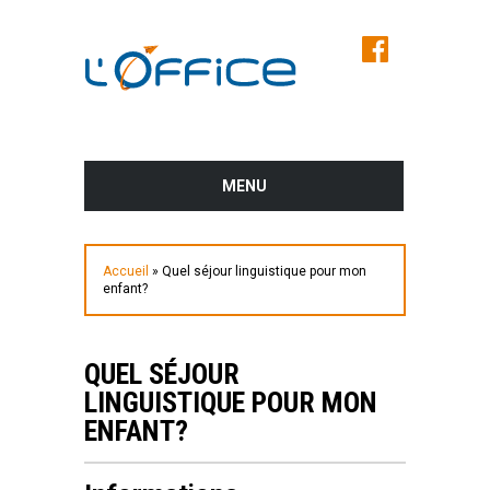
MENU
AVANT LE SALON
Accueil
»
Quel séjour linguistique pour mon
PROGRAMME DES CONFÉRENCES ET
enfant?
DES ATELIERS
LES EXPOSANTS DU SALON
QUEL SÉJOUR
LINGUISTIQUE POUR MON
PLUS D’INFOS
ENFANT?